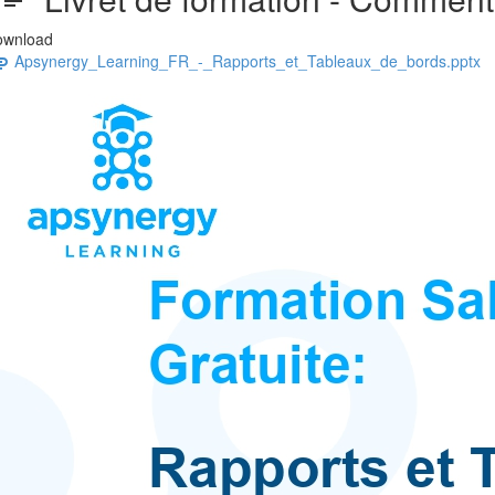
ownload
Apsynergy_Learning_FR_-_Rapports_et_Tableaux_de_bords.pptx